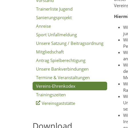
Vorstand
Verein
Trainerliste Jugend
Hiermi
Sanierungsprojekt
Anreise
Wi
ju
Sport Unfallmeldung
Wi
Unsere Satzung / Beitragsordnung
Pe
Mitgliedschaft
Wi
an
Antrag Spielberechtigung
Wi
Unsere Bankverbindungen
de
Termine & Veranstaltungen
Me
Wi
Vereins-Ehrenkodex
Ra
Trainingszeiten
Wi
Un
Vereinsgaststätte
se
Wi
In
Download
ge