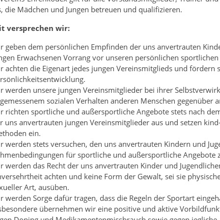
s, die Mädchen und Jungen betreuen und qualifizieren.
t versprechen wir:
r geben dem persönlichen Empfinden der uns anvertrauten Kinde
ngen Erwachsenen Vorrang vor unseren persönlichen sportlichen 
r achten die Eigenart jedes jungen Vereinsmitglieds und fördern 
rsönlichkeitsentwicklung.
r werden unsere jungen Vereinsmitglieder bei ihrer Selbstverwir
gemessenem sozialen Verhalten anderen Menschen gegenüber an
r richten sportliche und außersportliche Angebote stets nach d
r uns anvertrauten jungen Vereinsmitglieder aus und setzen kind
thoden ein.
r werden stets versuchen, den uns anvertrauten Kindern und Jug
hmenbedingungen für sportliche und außersportliche Angebote z
r werden das Recht der uns anvertrauten Kinder und Jugendlichen
versehrtheit achten und keine Form der Gewalt, sei sie physische
xueller Art, ausüben.
r werden Sorge dafür tragen, dass die Regeln der Sportart einge
sbesondere übernehmen wir eine positive und aktive Vorbildfun
gen Doping und Medikamentenmissbrauch sowie gegen jegliche 