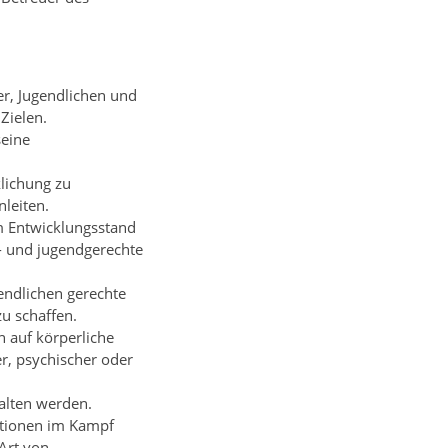
r, Jugendlichen und
Zielen.
seine
klichung zu
leiten.
em Entwicklungsstand
- und jugendgerechte
endlichen gerechte
u schaffen.
 auf körperliche
r, psychischer oder
halten werden.
ktionen im Kampf
Art von